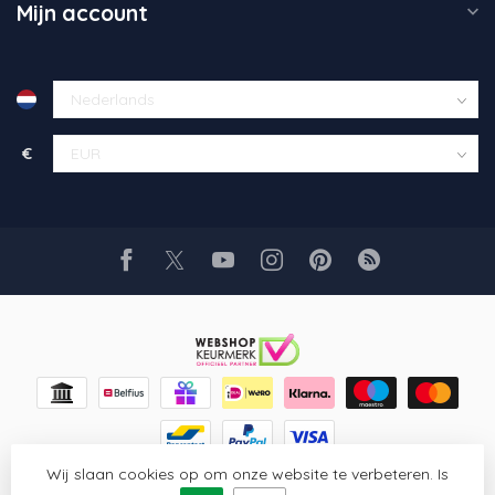
Mijn account
€
Wij slaan cookies op om onze website te verbeteren. Is
© Copyright 2026 Glaskunst Art
- Powered by
Lightspeed
-