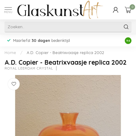
0
MENU
Maarliefst
30 dagen
bedenktijd
Acht
9.6
Home
/
A.D. Copier - Beatrixvaasje replica 2002
A.D. Copier - Beatrixvaasje replica 2002
ROYAL LEERDAM CRYSTAL