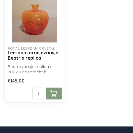
ROYAL LEERDAM CRYSTAL
Leerdam oranjevaasje
Beatrix replica
Beatrixvaasje replica uit
2002, uitgebracht bij
Glasfabriek Leerdam, naar
€145,00
het or...