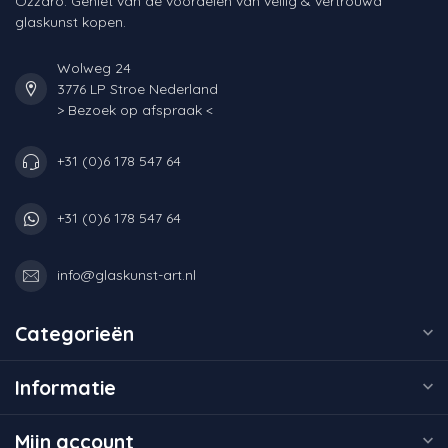
Ozzaro. Geniet van de voordelen van veilig & vertrouwd
glaskunst kopen.
Wolweg 24
3776 LP Stroe Nederland
> Bezoek op afspraak <
+31 (0)6 178 547 64
+31 (0)6 178 547 64
info@glaskunst-art.nl
Categorieën
Informatie
Mijn account