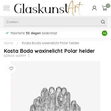
0
MENU
Maarliefst
30 dagen
bedenktijd
Acht
9.6
Home
/
Kosta Boda waxinelicht Polar helder
Kosta Boda waxinelicht Polar helder
GÖRAN WÄRFF