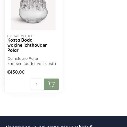
GÖRAN WÄRFF
Kosta Boda
waxinelichthouder
Polar
De heldere Polar
kaarsenhouder van Kosta
Boda is mondgeblazen en
€430,00
handgevormd uit...