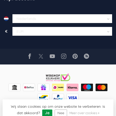
€
Wij slaan cookies op om onze website te verbeteren. Is
© Copyright 2026 Glaskunst Art
- Powered by
Lightspeed
-
Lightspeed design
by
Dyvelopment
dat akkoord?
Ja
Nee
Meer over cookies »