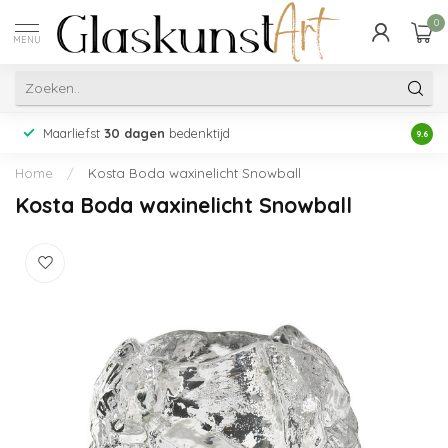
0
MENU
Maarliefst
30 dagen
bedenktijd
Acht
9.6
Home
/
Kosta Boda waxinelicht Snowball
Kosta Boda waxinelicht Snowball