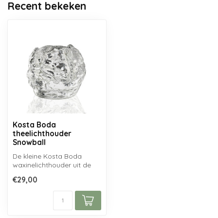
Recent bekeken
Kosta Boda
theelichthouder
Snowball
De kleine Kosta Boda
waxinelichthouder uit de
Snowball serie van Ann
€29,00
Wolff...