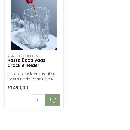
ÅSA JUNGNELIUS
Kosta Boda vaas
Crackle helder
De grote helder kristallen
Kosta Boda vaas uit de
Crackle collectie van Åsa
€1.490,00
Jung...