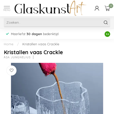
0
MENU
Maarliefst
30 dagen
bedenktijd
Acht
9.6
Home
/
Kristallen vaas Crackle
Kristallen vaas Crackle
ÅSA JUNGNELIUS