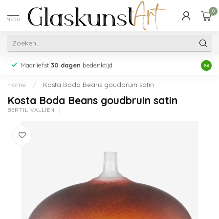
0
MENU
Maarliefst
30 dagen
bedenktijd
Acht
9.6
Home
/
Kosta Boda Beans goudbruin satin
Kosta Boda Beans goudbruin satin
BERTIL VALLIEN