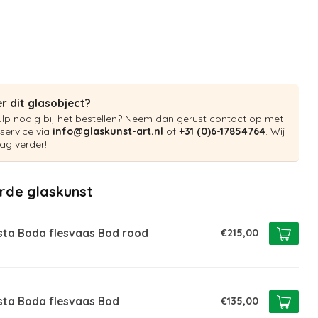
r dit glasobject?
ulp nodig bij het bestellen? Neem dan gerust contact op met
service via
info@glaskunst-art.nl
of
+31 (0)6-17854764
. Wij
ag verder!
rde glaskunst
sta Boda flesvaas Bod rood
€215,00
sta Boda flesvaas Bod
€135,00