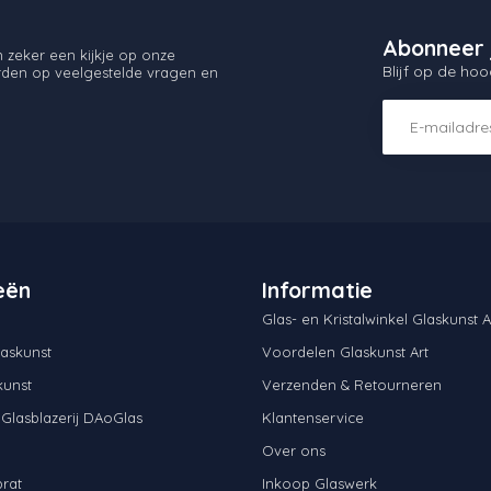
Abonneer 
zeker een kijkje op onze
Blijf op de hoo
orden op veelgestelde vragen en
eën
Informatie
Glas- en Kristalwinkel Glaskunst A
askunst
Voordelen Glaskunst Art
kunst
Verzenden & Retourneren
 Glasblazerij DAoGlas
Klantenservice
Over ons
brat
Inkoop Glaswerk