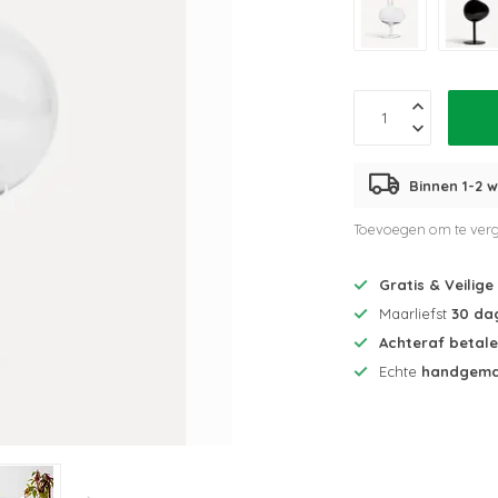
Binnen 1-2 w
Toevoegen om te verg
Gratis & Veilige
Maarliefst
30 da
Achteraf betal
Echte
handgema