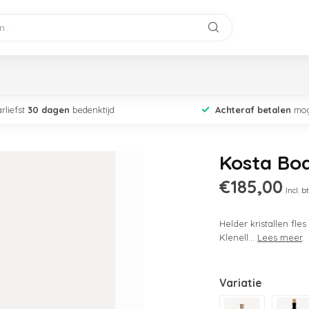
rliefst
30 dagen
bedenktijd
Achteraf betalen
mog
Kosta Bo
€185,00
Incl. b
Helder kristallen fl
Klenell...
Lees meer
.
Variatie