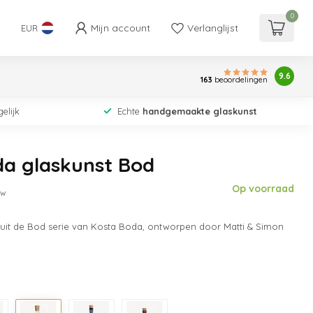
0
Mijn account
Verlanglijst
EUR
9.6
163
beoordelingen
elijk
Echte
handgemaakte glaskunst
da glaskunst Bod
Op voorraad
tw
es uit de Bod serie van Kosta Boda, ontworpen door Matti & Simon