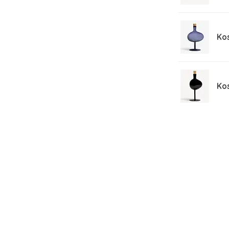
Ko
Ko