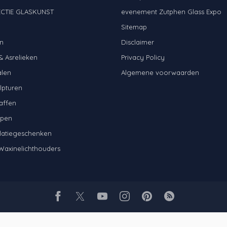
CTIE GLASKUNST
evenement Zutphen Glass Expo
N
Sitemap
n
Disclaimer
& Asrelieken
Privacy Policy
alen
Algemene voorwaarden
lpturen
affen
mpen
latiegeschenken
Waxinelichthouders