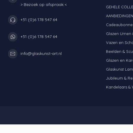
> Bezoek op afspraak <
GEHELE COLLE
AANBIEDINGE
+31 (0)6 178 547 64
Cadeaubonne
Glazen Urnen 
+31 (0)6 178 547 64
Vazen en Sch
Beelden & Scu
info@glaskunst-art.nl
Glazen en Kar
Glaskunst La
Jubileum & Re
Kandelaars & 