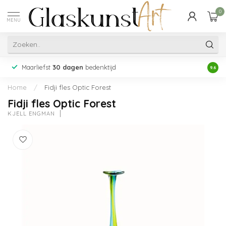
0
MENU
Maarliefst
30 dagen
bedenktijd
Acht
9.6
Home
/
Fidji fles Optic Forest
Fidji fles Optic Forest
KJELL ENGMAN