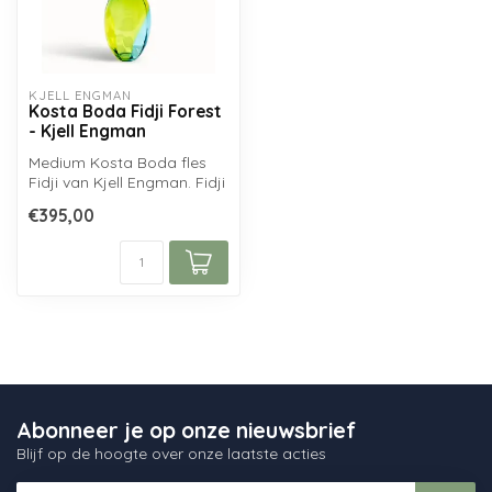
KJELL ENGMAN
Kosta Boda Fidji Forest
- Kjell Engman
Medium Kosta Boda fles
Fidji van Kjell Engman. Fidji
Optic Forest is
€395,00
uitgebracht...
Abonneer je op onze nieuwsbrief
Blijf op de hoogte over onze laatste acties