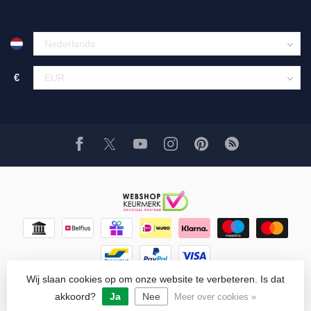
€
Wij slaan cookies op om onze website te verbeteren. Is dat
© Copyright 2026 Glaskunst Art
- Powered by
Lightspeed
-
Lightspeed design
by
Dyvelopment
akkoord?
Ja
Nee
Meer over cookies »