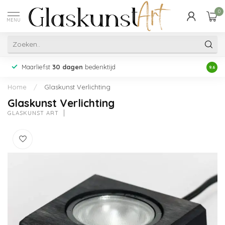
0
MENU
Maarliefst
30 dagen
bedenktijd
Acht
9.6
Home
/
Glaskunst Verlichting
Glaskunst Verlichting
GLASKUNST ART