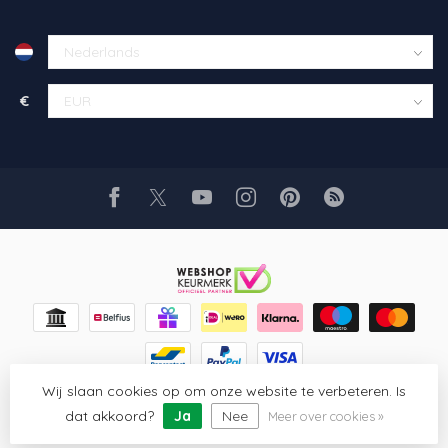
€
Wij slaan cookies op om onze website te verbeteren. Is
© Copyright 2026 Glaskunst Art
- Powered by
Lightspeed
-
Lightspeed design
by
Dyvelopment
dat akkoord?
Ja
Nee
Meer over cookies »