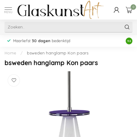
0
MENU
Maarliefst
30 dagen
bedenktijd
Acht
9.6
Home
/
bsweden hanglamp Kon paars
bsweden hanglamp Kon paars