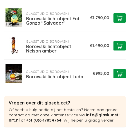
GLASSTUDIO BOROWSKI
€1.790,00
Borowski lichtobject Fat
Gonzo "Salvador"
GLASSTUDIO BOROWSKI
€1.490,00
Borowski lichtobject
Nelson amber
GLASSTUDIO BOROWSKI
€995,00
Borowski lichtobject Ludo
Vragen over dit glasobject?
Of heeft u hulp nodig bij het bestellen? Neem dan gerust
contact op met onze klantenservice via
info@glaskunst-
art.nl
of
+31 (0)6-17854764
. Wij helpen u graag verder!