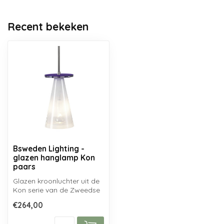
Recent bekeken
Bsweden Lighting -
glazen hanglamp Kon
paars
Glazen kroonluchter uit de
Kon serie van de Zweedse
designstudio BSweden,
€264,00
mondge...