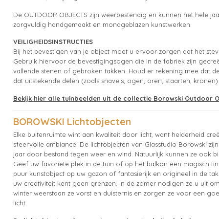
De OUTDOOR OBJECTS zijn weerbestendig en kunnen het hele jaar d
zorgvuldig handgemaakt en mondgeblazen kunstwerken.
VEILIGHEIDSINSTRUCTIES
Bij het bevestigen van je object moet u ervoor zorgen dat het stevig
Gebruik hiervoor de bevestigingsogen die in de fabriek zijn gecreëe
vallende stenen of gebroken takken. Houd er rekening mee dat de
dat uitstekende delen (zoals snavels, ogen, oren, staarten, kronen) 
Bekijk hier alle tuinbeelden uit de collectie Borowski Outdoor 
BOROWSKI Lichtobjecten
Elke buitenruimte wint aan kwaliteit door licht, want helderheid cr
sfeervolle ambiance. De lichtobjecten van Glasstudio Borowski zijn 
jaar door bestand tegen weer en wind. Natuurlijk kunnen ze ook b
Geef uw favoriete plek in de tuin of op het balkon een magisch tint
puur kunstobject op uw gazon of fantasierijk en origineel in de t
uw creativiteit kent geen grenzen. In de zomer nodigen ze u uit om 
winter weerstaan ze vorst en duisternis en zorgen ze voor een 
licht.