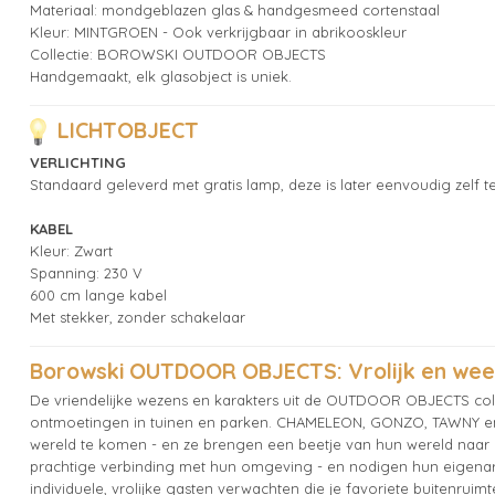
Materiaal: mondgeblazen glas & handgesmeed cortenstaal
Kleur: MINTGROEN - Ook verkrijgbaar in abrikooskleur
Collectie: BOROWSKI OUTDOOR OBJECTS
Handgemaakt, elk glasobject is uniek.
LICHTOBJECT
VERLICHTING
Standaard geleverd met gratis lamp, deze is later eenvoudig zelf 
KABEL
Kleur: Zwart
Spanning: 230 V
600 cm lange kabel
Met stekker, zonder schakelaar
Borowski OUTDOOR OBJECTS: Vrolijk en wee
De vriendelijke wezens en karakters uit de OUTDOOR OBJECTS coll
ontmoetingen in tuinen en parken. CHAMELEON, GONZO, TAWNY en a
wereld te komen - en ze brengen een beetje van hun wereld n
prachtige verbinding met hun omgeving - en nodigen hun eigenare
individuele, vrolijke gasten verwachten die je favoriete buitenrui