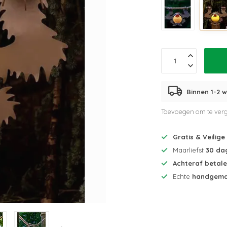
Binnen 1-2 w
Toevoegen om te verg
Gratis & Veilige
Maarliefst
30 da
Achteraf betal
Echte
handgema