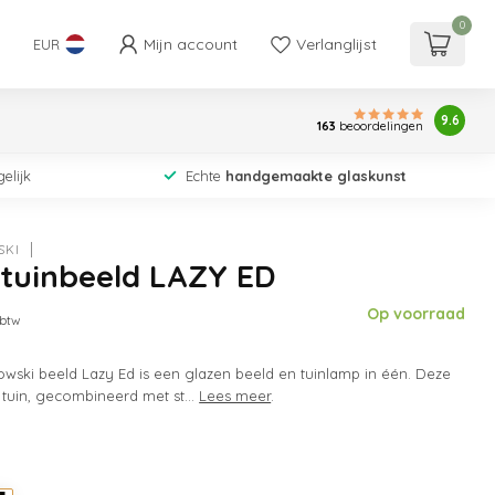
0
Mijn account
Verlanglijst
EUR
9.6
163
beoordelingen
elijk
Echte
handgemaakte glaskunst
SKI
 tuinbeeld LAZY ED
Op voorraad
 btw
wski beeld Lazy Ed is een glazen beeld en tuinlamp in één. Deze
 tuin, gecombineerd met st...
Lees meer
.