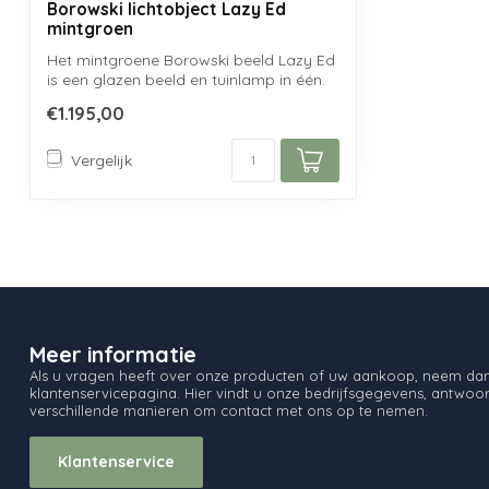
Borowski lichtobject Lazy Ed
mintgroen
Het mintgroene Borowski beeld Lazy Ed
is een glazen beeld en tuinlamp in één.
De...
€1.195,00
Vergelijk
Meer informatie
Als u vragen heeft over onze producten of uw aankoop, neem dan 
klantenservicepagina. Hier vindt u onze bedrijfsgegevens, antwo
verschillende manieren om contact met ons op te nemen.
Klantenservice