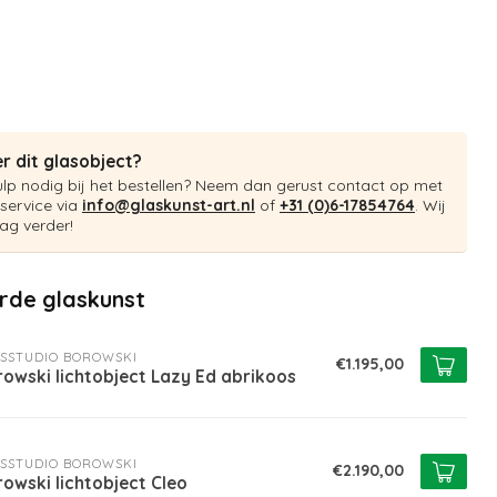
r dit glasobject?
ulp nodig bij het bestellen? Neem dan gerust contact op met
service via
info@glaskunst-art.nl
of
+31 (0)6-17854764
. Wij
ag verder!
rde glaskunst
SSTUDIO BOROWSKI
€1.195,00
owski lichtobject Lazy Ed abrikoos
SSTUDIO BOROWSKI
€2.190,00
owski lichtobject Cleo