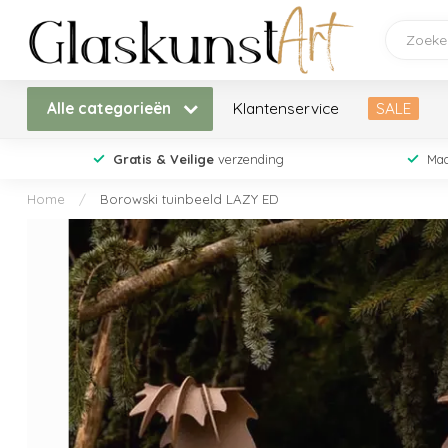
Alle categorieën
Klantenservice
SALE
Gratis & Veilige
verzending
Maa
Home
/
Borowski tuinbeeld LAZY ED