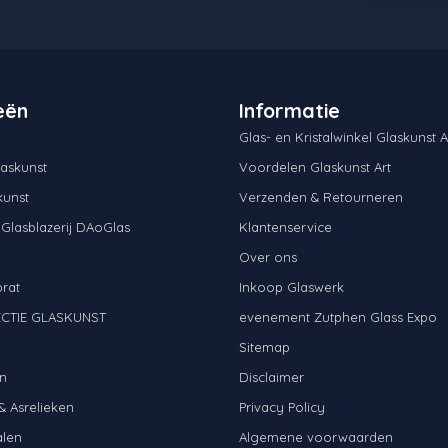
eën
Informatie
Glas- en Kristalwinkel Glaskunst A
askunst
Voordelen Glaskunst Art
kunst
Verzenden & Retourneren
 Glasblazerij DAoGlas
Klantenservice
Over ons
brat
Inkoop Glaswerk
CTIE GLASKUNST
evenement Zutphen Glass Expo
N
Sitemap
n
Disclaimer
& Asrelieken
Privacy Policy
alen
Algemene voorwaarden