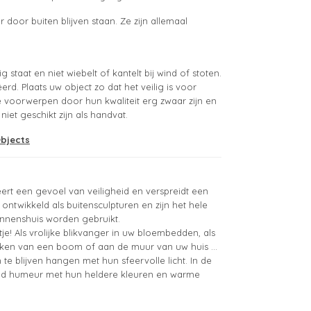
oor buiten blijven staan. Ze zijn allemaal
 staat en niet wiebelt of kantelt bij wind of stoten.
rd. Plaats uw object zo dat het veilig is voor
 voorwerpen door hun kwaliteit erg zwaar zijn en
niet geschikt zijn als handvat.
Objects
eëert een gevoel van veiligheid en verspreidt een
ontwikkeld als buitensculpturen en zijn het hele
innenshuis worden gebruikt.
je! Als vrolijke blikvanger in uw bloembedden, als
akken van een boom of aan de muur van uw huis ...
te blijven hangen met hun sfeervolle licht. In de
goed humeur met hun heldere kleuren en warme