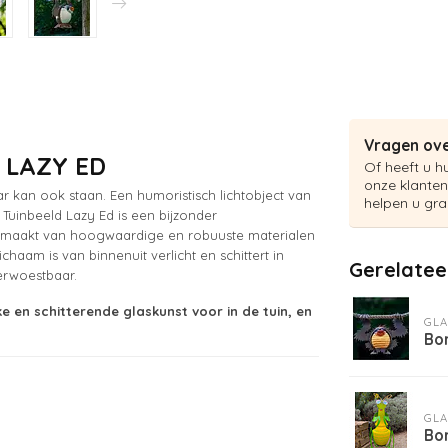
Vragen ove
r LAZY ED
Of heeft u h
onze klanten
 kan ook staan. Een humoristisch lichtobject van
helpen u gra
. Tuinbeeld Lazy Ed is een bijzonder
 Gemaakt van hoogwaardige en robuuste materialen
haam is van binnenuit verlicht en schittert in
Gerelatee
verwoestbaar.
ke en schitterende glaskunst voor in de tuin, en
GLA
Bor
GLA
Bor