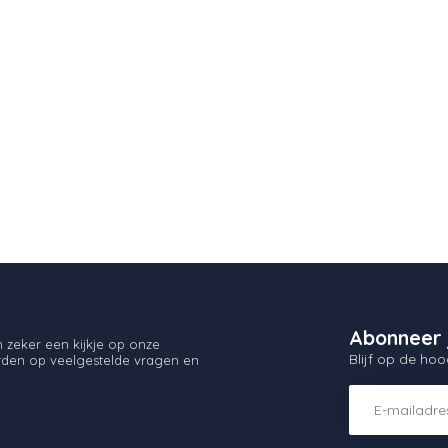
Abonneer 
zeker een kijkje op onze
Blijf op de hoo
orden op veelgestelde vragen en