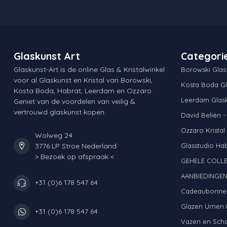
Glaskunst Art
Categori
Glaskunst-Art is de online Glas & Kristalwinkel
Borowski Glas
voor al Glaskunst en Kristal van Borowski,
Kosta Boda Gl
Kosta Boda, Habrat, Leerdam en Ozzaro.
Leerdam Glas
Geniet van de voordelen van veilig &
vertrouwd glaskunst kopen.
David Beliën -
Ozzaro Kristal
Wolweg 24
3776 LP Stroe Nederland
Glasstudio Ha
> Bezoek op afspraak <
GEHELE COLLE
AANBIEDINGE
+31 (0)6 178 547 64
Cadeaubonne
Glazen Urnen 
+31 (0)6 178 547 64
Vazen en Sch