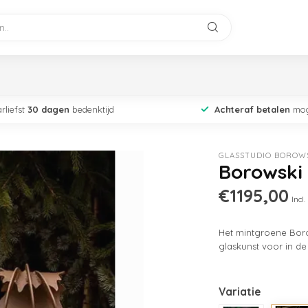
rliefst
30 dagen
bedenktijd
Achteraf betalen
mog
GLASSTUDIO BOROW
Borowski
€1195,00
Incl.
Het mintgroene Boro
glaskunst voor in de
Variatie