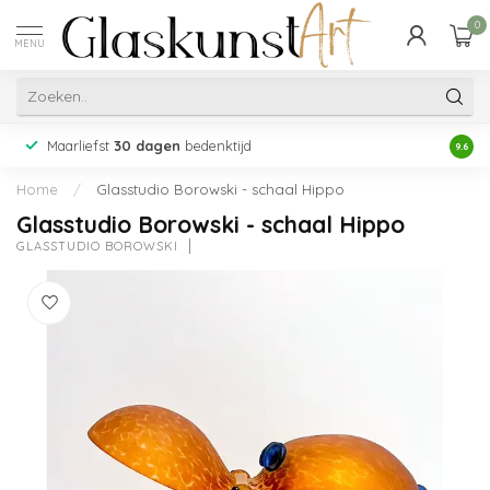
0
MENU
Maarliefst
30 dagen
bedenktijd
Acht
9.6
Home
/
Glasstudio Borowski - schaal Hippo
Glasstudio Borowski - schaal Hippo
GLASSTUDIO BOROWSKI