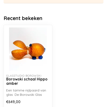
Recent bekeken
GLASSTUDIO BOROWSKI
Borowski schaal Hippo
amber
Een tamme nijlpaard van
glas: De Borowski Glas
schaal Hippo bezit een
€649,00
grote bek,...