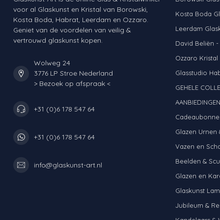
voor al Glaskunst en Kristal van Borowski,
Kosta Boda Gl
Kosta Boda, Habrat, Leerdam en Ozzaro.
Leerdam Glas
Geniet van de voordelen van veilig &
vertrouwd glaskunst kopen.
David Beliën -
Ozzaro Kristal
Wolweg 24
3776 LP Stroe Nederland
Glasstudio Ha
> Bezoek op afspraak <
GEHELE COLLE
AANBIEDINGE
+31 (0)6 178 547 64
Cadeaubonne
Glazen Urnen 
+31 (0)6 178 547 64
Vazen en Sch
Beelden & Scu
info@glaskunst-art.nl
Glazen en Kar
Glaskunst La
Jubileum & Re