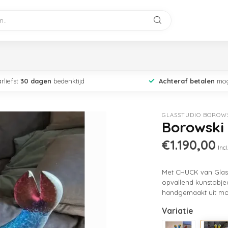
rliefst
30 dagen
bedenktijd
Achteraf betalen
mog
GLASSTUDIO BOROW
Borowski 
€1.190,00
Incl
Met CHUCK van Glass
opvallend kunstobjec
handgemaakt uit mo
Variatie