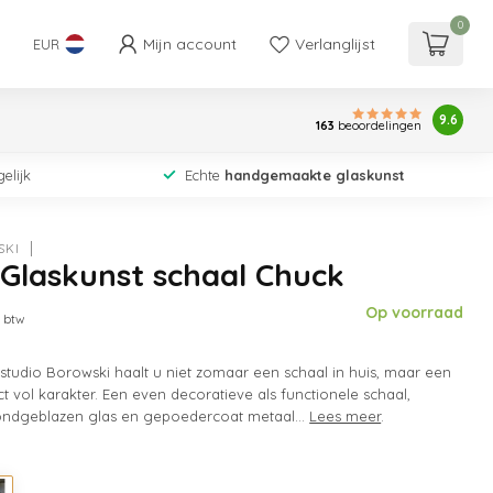
0
Mijn account
Verlanglijst
EUR
9.6
163
beoordelingen
elijk
Echte
handgemaakte glaskunst
SKI
Glaskunst schaal Chuck
Op voorraad
. btw
tudio Borowski haalt u niet zomaar een schaal in huis, maar een
t vol karakter. Een even decoratieve als functionele schaal,
ndgeblazen glas en gepoedercoat metaal...
Lees meer
.