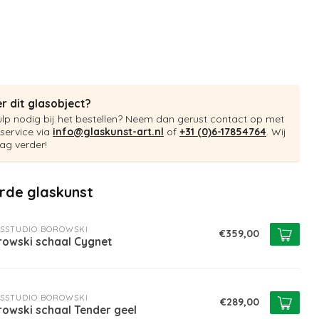
r dit glasobject?
ulp nodig bij het bestellen? Neem dan gerust contact op met
service via
info@glaskunst-art.nl
of
+31 (0)6-17854764
. Wij
ag verder!
rde glaskunst
SSTUDIO BOROWSKI
€359,00
rowski schaal Cygnet
SSTUDIO BOROWSKI
€289,00
owski schaal Tender geel