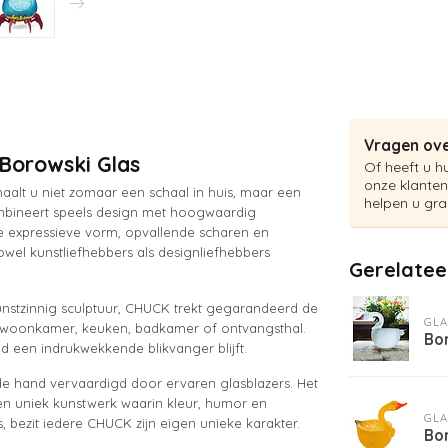
Vragen ove
Borowski Glas
Of heeft u h
onze klanten
aalt u niet zomaar een schaal in huis, maar een
helpen u gra
combineert speels design met hoogwaardig
e expressieve vorm, opvallende scharen en
wel kunstliefhebbers als designliefhebbers
Gerelatee
kunstzinnig sculptuur, CHUCK trekt gegarandeerd de
GLA
n de woonkamer, keuken, badkamer of ontvangsthal.
Bo
ud een indrukwekkende blikvanger blijft.
de hand vervaardigd door ervaren glasblazers. Het
 uniek kunstwerk waarin kleur, humor en
GLA
ezit iedere CHUCK zijn eigen unieke karakter.
Bor