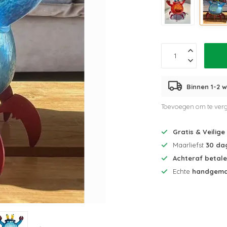
Binnen 1-2 w
Toevoegen om te verg
Gratis & Veilige
Maarliefst
30 da
Achteraf betal
Echte
handgema