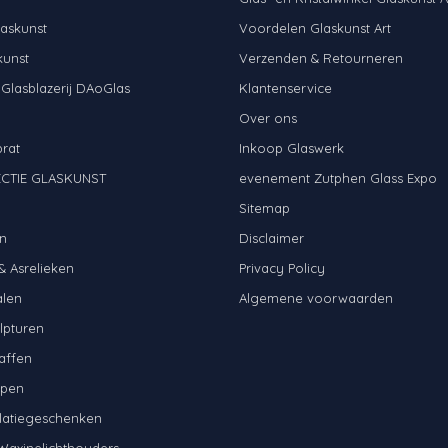
askunst
Voordelen Glaskunst Art
kunst
Verzenden & Retourneren
 Glasblazerij DAoGlas
Klantenservice
Over ons
brat
Inkoop Glaswerk
CTIE GLASKUNST
evenement Zutphen Glass Expo
N
Sitemap
n
Disclaimer
& Asrelieken
Privacy Policy
alen
Algemene voorwaarden
lpturen
affen
mpen
latiegeschenken