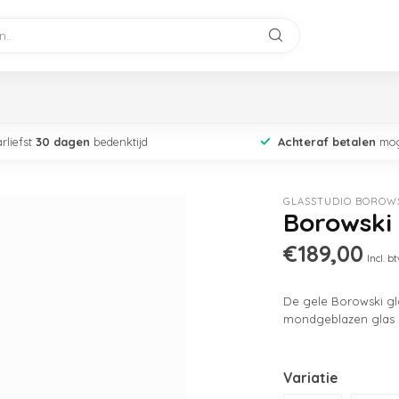
rliefst
30 dagen
bedenktijd
Achteraf betalen
mog
GLASSTUDIO BOROW
Borowski
€189,00
Incl. b
De gele Borowski gl
mondgeblazen glas d
Variatie