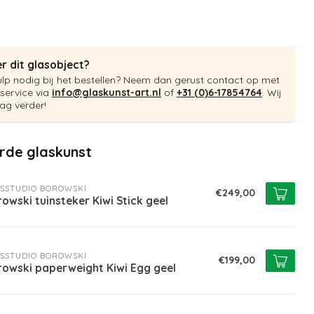
r dit glasobject?
ulp nodig bij het bestellen? Neem dan gerust contact op met
service via
info@glaskunst-art.nl
of
+31 (0)6-17854764
. Wij
ag verder!
rde glaskunst
SSTUDIO BOROWSKI
€249,00
owski tuinsteker Kiwi Stick geel
SSTUDIO BOROWSKI
€199,00
rowski paperweight Kiwi Egg geel