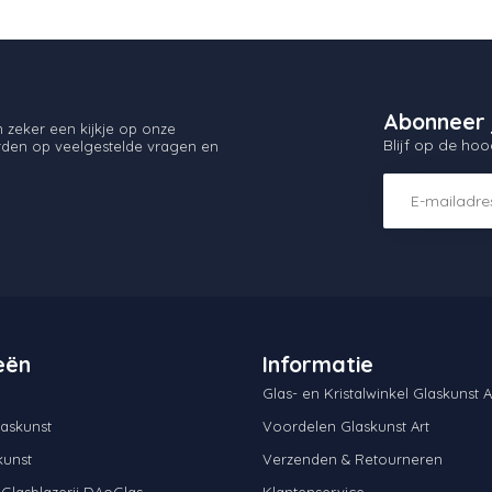
Abonneer 
zeker een kijkje op onze
Blijf op de hoo
orden op veelgestelde vragen en
eën
Informatie
Glas- en Kristalwinkel Glaskunst A
askunst
Voordelen Glaskunst Art
kunst
Verzenden & Retourneren
 Glasblazerij DAoGlas
Klantenservice