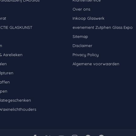
Over ons
brat
Inkoop Glaswerk
CTIE GLASKUNST
evenement Zutphen Glass Expo
N
Sitemap
n
Disclaimer
& Asrelieken
Privacy Policy
alen
Algemene voorwaarden
lpturen
affen
mpen
latiegeschenken
Waxinelichthouders