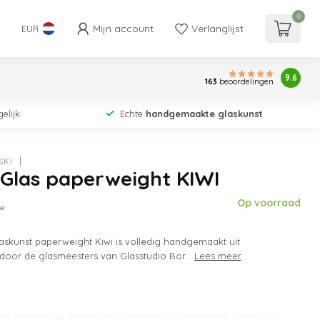
0
Mijn account
Verlanglijst
EUR
9.6
163
beoordelingen
elijk
Echte
handgemaakte glaskunst
SKI
 Glas paperweight KIWI
Op voorraad
tw
askunst paperweight Kiwi is volledig handgemaakt uit
oor de glasmeesters van Glasstudio Bor...
Lees meer
.