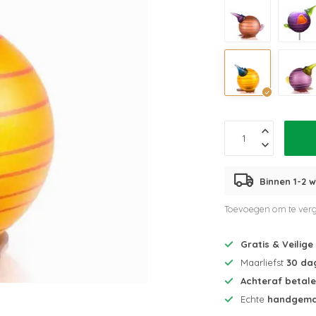
Binnen 1-2 w
Toevoegen om te verg
Gratis & Veilige
Maarliefst
30 da
Achteraf betal
Echte
handgema