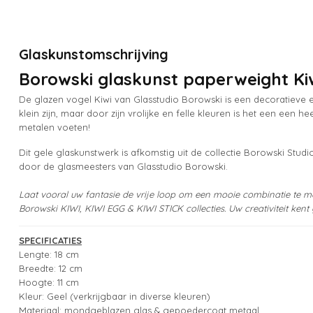
Glaskunstomschrijving
Borowski glaskunst paperweight Kiw
De glazen vogel Kiwi van Glasstudio Borowski is een decoratieve e
klein zijn, maar door zijn vrolijke en felle kleuren is het een een h
metalen voeten!
Dit gele glaskunstwerk is afkomstig uit de collectie Borowski Stu
door de glasmeesters van Glasstudio Borowski.
Laat vooral uw fantasie de vrije loop om een mooie combinatie te m
Borowski KIWI, KIWI EGG & KIWI STICK collecties. Uw creativiteit kent 
SPECIFICATIES
Lengte: 18 cm
Breedte: 12 cm
Hoogte: 11 cm
Kleur: Geel (verkrijgbaar in diverse kleuren)
Materiaal: mondgeblazen glas & gepoedercoat metaal