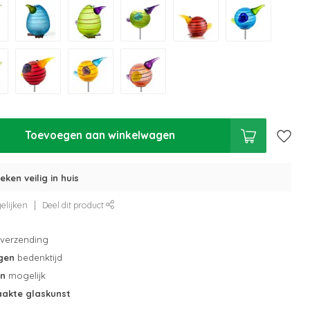
Toevoegen aan winkelwagen
eken veilig in huis
elijken
Deel dit product
verzending
gen
bedenktijd
en
mogelijk
akte glaskunst