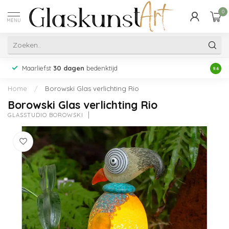
0
MENU
Maarliefst
30 dagen
bedenktijd
Acht
9.6
Home
/
Borowski Glas verlichting Rio
Borowski Glas verlichting Rio
GLASSTUDIO BOROWSKI