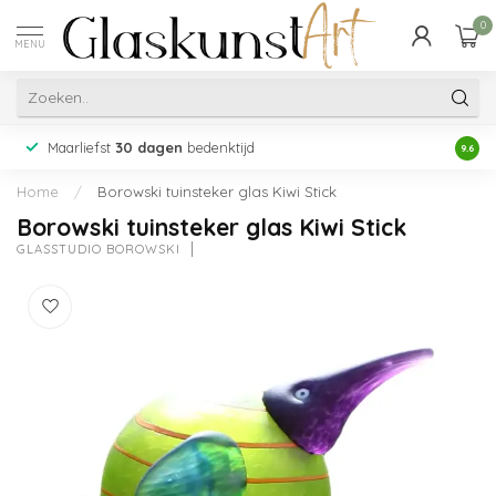
0
MENU
Maarliefst
30 dagen
bedenktijd
Acht
9.6
Home
/
Borowski tuinsteker glas Kiwi Stick
Borowski tuinsteker glas Kiwi Stick
GLASSTUDIO BOROWSKI