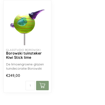
GLASSTUDIO BOROWSKI
Borowski tuinsteker
Kiwi Stick lime
De limoengroene glazen
tuindecoratie Borowski
KIWI STICK is
€249,00
handgemaakt uit mond...