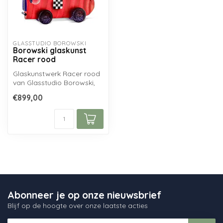
GLASSTUDIO BOROWSKI
Borowski glaskunst
Racer rood
Glaskunstwerk Racer rood
van Glasstudio Borowski,
handgemaakt uit zuiver
€899,00
Borowsk...
Abonneer je op onze nieuwsbrief
Blijf op de hoogte over onze laatste acties