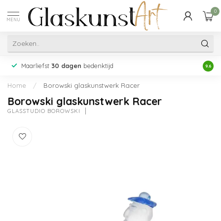
0
MENU
Maarliefst
30 dagen
bedenktijd
Acht
9.6
Home
/
Borowski glaskunstwerk Racer
Borowski glaskunstwerk Racer
GLASSTUDIO BOROWSKI