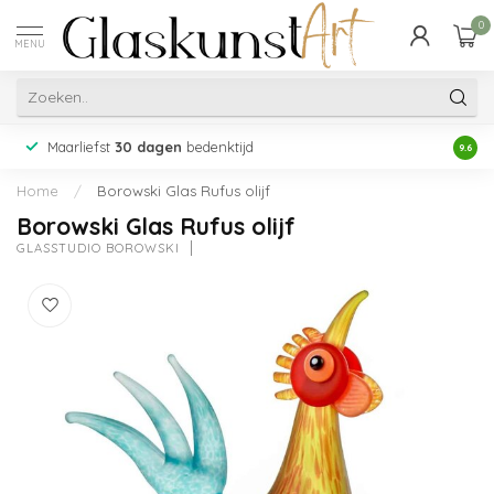
0
MENU
Maarliefst
30 dagen
bedenktijd
Acht
9.6
Home
/
Borowski Glas Rufus olijf
Borowski Glas Rufus olijf
GLASSTUDIO BOROWSKI