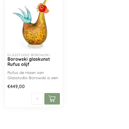
GLASSTUDIO BOROWSKI
Borowski glaskunst
Rufus olijf
Rufus de Haan van
Glasstudio Borowski is een
perfecte afspiegeling van
€449,00
het vakma...