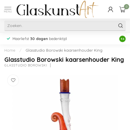
0
MENU
Maarliefst
30 dagen
bedenktijd
Acht
9.6
Home
/
Glasstudio Borowski kaarsenhouder King
Glasstudio Borowski kaarsenhouder King
GLASSTUDIO BOROWSKI