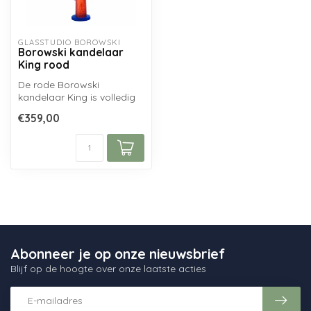
GLASSTUDIO BOROWSKI
Borowski kandelaar
King rood
De rode Borowski
kandelaar King is volledig
handgemaakt uit
€359,00
mondgeblazen glas do...
Abonneer je op onze nieuwsbrief
Blijf op de hoogte over onze laatste acties