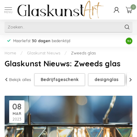
0
MENU
Maarliefst
30 dagen
bedenktijd
Acht
9.6
Home
/
Glaskunst Nieuws
/
Zweeds glas
Glaskunst Nieuws: Zweeds glas
Bekijk alles
Bedrijfsgeschenk
designglas
g
08
MAR
2023