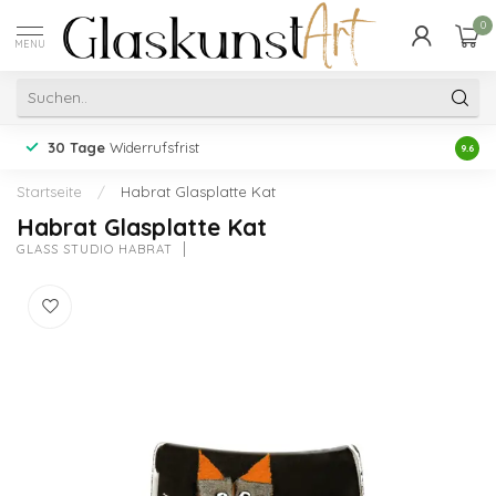
0
MENU
30 Tage
Widerrufsfrist
Erfah
9.6
Startseite
/
Habrat Glasplatte Kat
Habrat Glasplatte Kat
GLASS STUDIO HABRAT