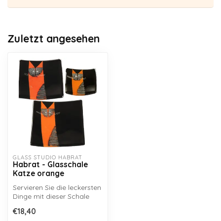
Zuletzt angesehen
GLASS STUDIO HABRAT
Habrat - Glasschale
Katze orange
Servieren Sie die leckersten
Dinge mit dieser Schale
von Glasstudio Habrat
€18,40
oder ...