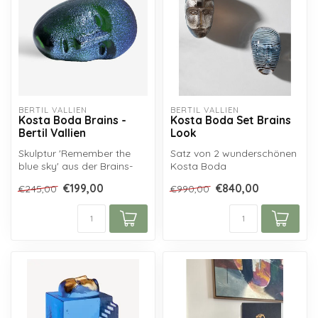
BERTIL VALLIEN
BERTIL VALLIEN
Kosta Boda Brains -
Kosta Boda Set Brains
Bertil Vallien
Look
Skulptur 'Remember the
Satz von 2 wunderschönen
blue sky' aus der Brains-
Kosta Boda
Kollektion von Kosta Boda,
Wandskulpturen aus der
€199,00
€840,00
€245,00
€990,00
entwo...
Brains-Serie des Glas...