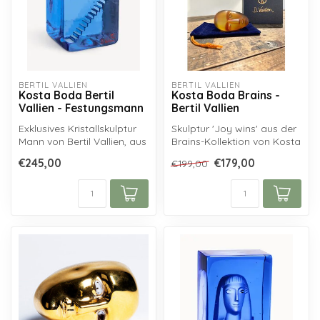
BERTIL VALLIEN
BERTIL VALLIEN
Kosta Boda Bertil
Kosta Boda Brains -
Vallien - Festungsmann
Bertil Vallien
Exklusives Kristallskulptur
Skulptur 'Joy wins' aus der
Mann von Bertil Vallien, aus
Brains-Kollektion von Kosta
der Kosta Boda Fortress...
Boda, nach einem
€245,00
€179,00
€199,00
Entwurf...