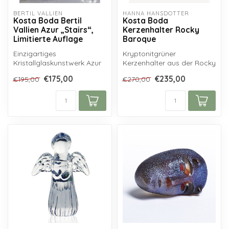
BERTIL VALLIEN
HANNA HANSDOTTER
Kosta Boda Bertil
Kosta Boda
Vallien Azur „Stairs“,
Kerzenhalter Rocky
Limitierte Auflage
Baroque
Einzigartiges
Kryptonitgrüner
Kristallglaskunstwerk Azur
Kerzenhalter aus der Rocky
„Stairs“ von Bertil Vallien für
Baroque Serie von Kosta
€175,00
€235,00
€195,00
€270,00
Kosta B...
Boda, entworf...