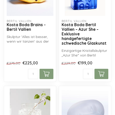
BERTIL VALLIEN
BERTIL VALLIEN
Kosta Boda Brains -
Kosta Boda Bertil
Bertil Vallien
Vallien – Azur She –
Exklusive
Skulptur 'Alles ist besser,
handgefertigte
wenn wir tanzen' aus der
schwedische Glaskunst
Brains-Kollektion von
Kosta...
Einzigartige Kristallskulptur
„Azur She“ von Bertil
Vallien, handgefertigt in
€225,00
€199,00
€275,00
€229,00
de...