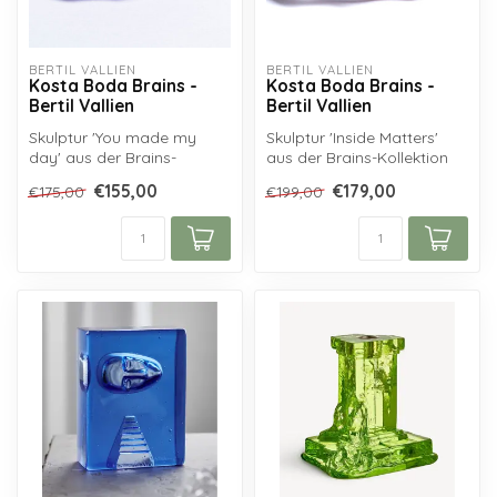
BERTIL VALLIEN
BERTIL VALLIEN
Kosta Boda Brains -
Kosta Boda Brains -
Bertil Vallien
Bertil Vallien
Skulptur 'You made my
Skulptur 'Inside Matters'
day' aus der Brains-
aus der Brains-Kollektion
Kollektion von Kosta Boda,
von Kosta Boda, entworfen
€155,00
€179,00
€175,00
€199,00
entworfen v...
vo...