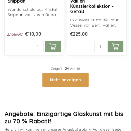
Snippan
Vallien
Künstlerkollektion -
Wunderschale aus Kristall
Gefäß
Snippan von Kosta Boda,
handgefertigt nach einem
Exklusives Kristallskulptur
Entwu...
Vessel von Bertil Vallien,
aus der Kosta Boda
€110,00
€225,00
€155,00
Fortre...
Zeige
1
-
24
von 46
Mehr anzeigen
Angebote: Einzigartige Glaskunst mit bis
zu 70 % Rabatt!
Herzlich willkommen in unserer Angebotsrubrik! Auf dieser Seite