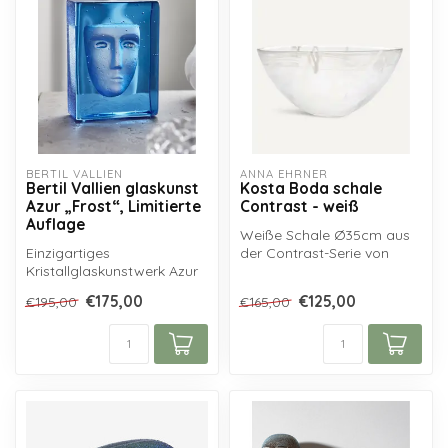
BERTIL VALLIEN
ANNA EHRNER
Bertil Vallien glaskunst
Kosta Boda schale
Azur „Frost“, Limitierte
Contrast - weiß
Auflage
Weiße Schale Ø35cm aus
Einzigartiges
der Contrast-Serie von
Kristallglaskunstwerk Azur
Kosta Boda, entworfen von
„Frost” von Bertil Vallien für
Anna Ehr...
€175,00
€125,00
€195,00
€165,00
Kosta Bo...