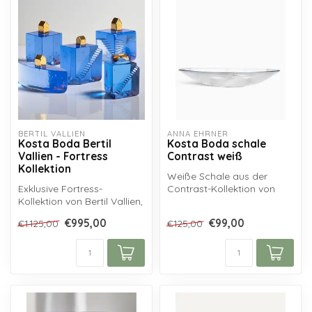
BERTIL VALLIEN
ANNA EHRNER
Kosta Boda Bertil
Kosta Boda schale
Vallien - Fortress
Contrast weiß
Kollektion
Weiße Schale aus der
Exklusive Fortress-
Contrast-Kollektion von
Kollektion von Bertil Vallien,
Kosta Boda...
handgefertigt in der
€995,00
€99,00
€1.125,00
€125,00
Glasbläse...