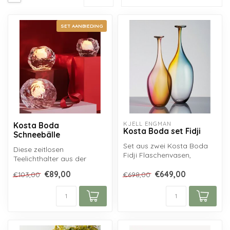
SET AANBIEDING
KJELL ENGMAN
Kosta Boda
Kosta Boda set Fidji
Schneebälle
Set aus zwei Kosta Boda
Diese zeitlosen
Fidji Flaschenvasen,
Teelichthalter aus der
entworfen von Kjell
Snowball-Serie von Kosta
Engman...
€89,00
€649,00
€103,00
€698,00
Boda sind aus re...