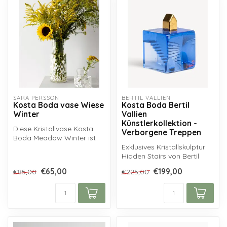
SARA PERSSON
BERTIL VALLIEN
Kosta Boda vase Wiese
Kosta Boda Bertil
Winter
Vallien
Künstlerkollektion -
Diese Kristallvase Kosta
Verborgene Treppen
Boda Meadow Winter ist
aus klarem
Exklusives Kristallskulptur
skandinavischem Krist...
Hidden Stairs von Bertil
Vallien, aus der Kosta
€65,00
€199,00
€85,00
€225,00
Boda...