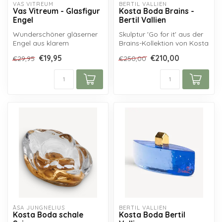
VAS VITREUM
BERTIL VALLIEN
Vas Vitreum - Glasfigur
Kosta Boda Brains -
Engel
Bertil Vallien
Wunderschöner gläserner
Skulptur 'Go for it' aus der
Engel aus klarem
Brains-Kollektion von Kosta
schwedischen Kristall,
Boda, entworfen von Ber...
€19,95
€210,00
€29,95
€250,00
handgefertigt in...
ÅSA JUNGNELIUS
BERTIL VALLIEN
Kosta Boda schale
Kosta Boda Bertil