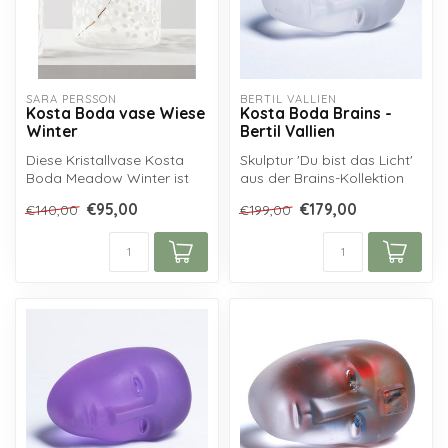
SARA PERSSON
BERTIL VALLIEN
Kosta Boda vase Wiese
Kosta Boda Brains -
Winter
Bertil Vallien
Diese Kristallvase Kosta
Skulptur 'Du bist das Licht'
Boda Meadow Winter ist
aus der Brains-Kollektion
aus klarem
von Kosta Boda,
€95,00
€179,00
€140,00
€199,00
skandinavischem Krist...
entworfen...