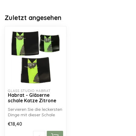
Zuletzt angesehen
GLASS STUDIO HABRAT
Habrat - Gläserne
schale Katze Zitrone
Servieren Sie die leckersten
Dinge mit dieser Schale
von Glasstudio Habrat
€18,40
oder ...