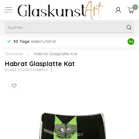
0
MENU
30 Tage
Widerrufsfrist
Erfah
9.6
Startseite
/
Habrat Glasplatte Kat
Habrat Glasplatte Kat
GLASS STUDIO HABRAT