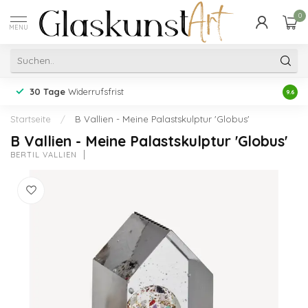
0
MENU
30 Tage
Widerrufsfrist
Erfah
9.6
Startseite
/
B Vallien - Meine Palastskulptur 'Globus'
B Vallien - Meine Palastskulptur 'Globus'
BERTIL VALLIEN