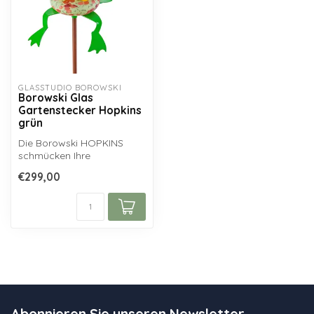
GLASSTUDIO BOROWSKI
Borowski Glas
Gartenstecker Hopkins
grün
Die Borowski HOPKINS
schmücken Ihre
Pflanzgefäße,
€299,00
Blumenrabatten oder
Teichbepfl...
Abonnieren Sie unseren Newsletter