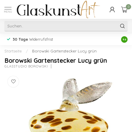
0
MENU
30 Tage
Widerrufsfrist
Erfah
9.6
Startseite
/
Borowski Gartenstecker Lucy grün
Borowski Gartenstecker Lucy grün
GLASSTUDIO BOROWSKI