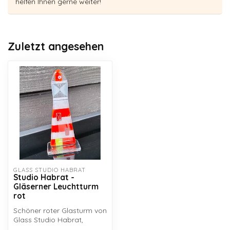
helfen Ihnen gerne weiter!
Zuletzt angesehen
GLASS STUDIO HABRAT
Studio Habrat -
Gläserner Leuchtturm
rot
Schöner roter Glasturm von
Glass Studio Habrat,
handgefertigt durch