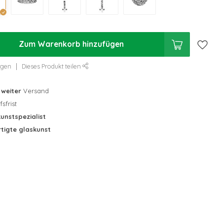
Zum Warenkorb hinzufügen
ügen
Dieses Produkt teilen
tweiter
Versand
sfrist
unstspezialist
tigte glaskunst