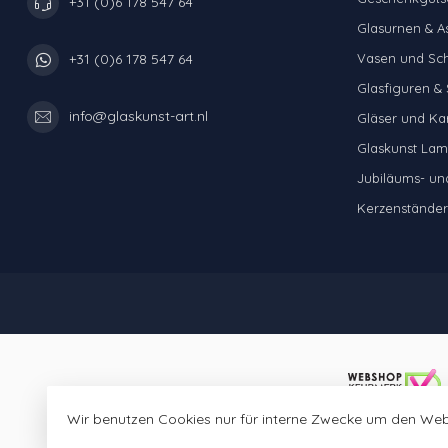
+31 (0)6 178 547 64
Glasurnen & A
Vasen und Sc
+31 (0)6 178 547 64
Glasfiguren & 
info@glaskunst-art.nl
Gläser und Ka
Glaskunst La
Jubiläums- u
Kerzenständer 
Wir benutzen Cookies nur für interne Zwecke um den Web
© 