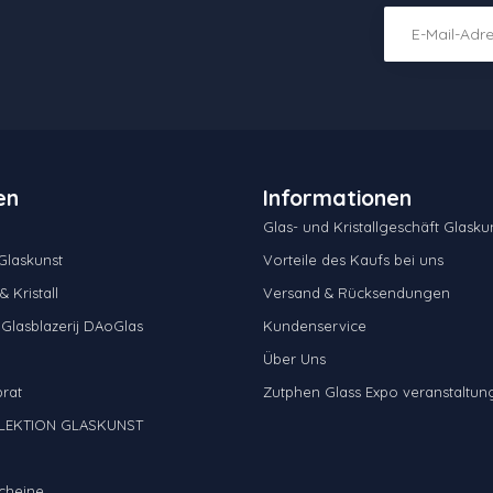
en
Informationen
Glas- und Kristallgeschäft Glaskun
laskunst
Vorteile des Kaufs bei uns
 Kristall
Versand & Rücksendungen
 Glasblazerij DAoGlas
Kundenservice
Über Uns
brat
Zutphen Glass Expo veranstaltun
LEKTION GLASKUNST
cheine