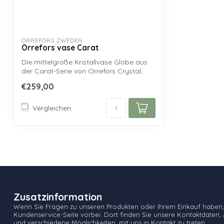
ORREFORS ZWEDEN
Orrefors vase Carat
Die mittelgroße Kristallvase Globe aus
der Carat-Serie von Orrefors Crystal,
ent...
€259,00
Vergleichen
Zusatzinformation
Wenn Sie Fragen zu unseren Produkten oder Ihrem Einkauf haben,
Kundenservice-Seite vorbei. Dort finden Sie unsere Kontaktdaten, 
und verschiedene Möglichkeiten, mit uns in Kontakt zu treten.