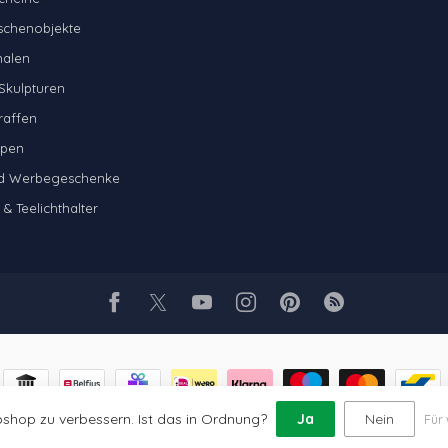
schenobjekte
halen
Skulpturen
raffen
mpen
nd Werbegeschenke
& Teelichthalter
shop zu verbessern. Ist das in Ordnung?
Ja
Nein
Für 
Copyright 2026 Glaskunst Art
- Powered by
Lightspeed
- Theme by
Dyvelopme