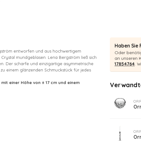
Haben Sie 
rgström entworfen und aus hochwertigem
Oder benötig
s Crystal mundgeblasen. Lena Bergström ließ sich
an unseren 
ren. Der scharfe und einzigartige asymmetrische
17854764
. W
 es zu einem glänzenden Schmuckstück für jedes
, mit einer Höhe von ± 17 cm und einem
Verwandte
OR
Or
OR
Or