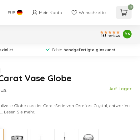
0
Mein Konto
Wunschzettel
EUR
9.6
163
reviews
zialist
Echte
handgefertigte glaskunst
Carat Vase Globe
Auf Lager
MwSt.
tallvase Globe aus der Carat-Serie von Orrefors Crystal, entworfen
..
Lesen Sie mehr
.