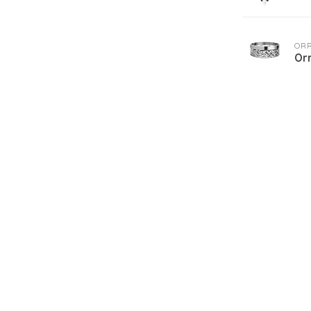
OR
Orr