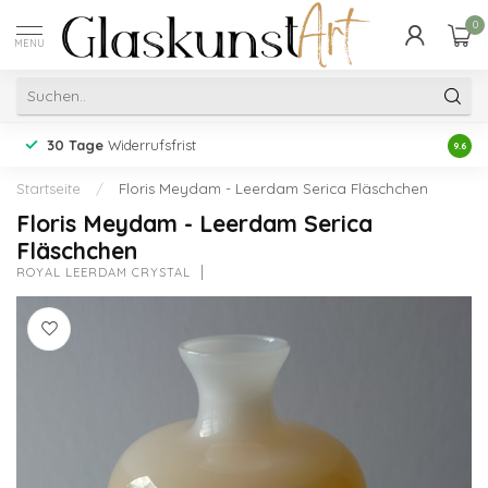
0
MENU
30 Tage
Widerrufsfrist
Erfah
9.6
Startseite
/
Floris Meydam - Leerdam Serica Fläschchen
Floris Meydam - Leerdam Serica
Fläschchen
ROYAL LEERDAM CRYSTAL