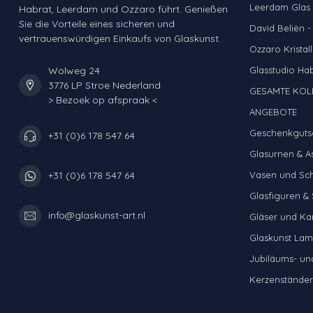
Leerdam Glas &
Habrat, Leerdam und Ozzaro führt. Genießen
Sie die Vorteile eines sicheren und
David Beliën -
vertrauenswürdigen Einkaufs von Glaskunst.
Ozzaro Kristall
Wolweg 24
Glasstudio Ha
3776 LP Stroe Nederland
GESAMTE KOL
> Bezoek op afspraak <
ANGEBOTE
Geschenkguts
+31 (0)6 178 547 64
Glasurnen & A
Vasen und Sc
+31 (0)6 178 547 64
Glasfiguren & 
info@glaskunst-art.nl
Gläser und Ka
Glaskunst La
Jubiläums- u
Kerzenständer 