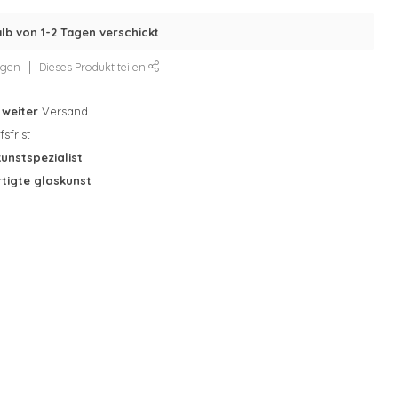
lb von 1-2 Tagen verschickt
ügen
Dieses Produkt teilen
tweiter
Versand
sfrist
unstspezialist
tigte glaskunst