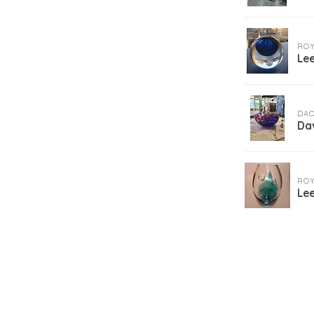
ROY
Le
DA
Da
ROY
Lee