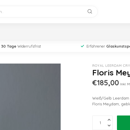
30 Tage
Widerrufsfrist
Erfahrener
Glaskunstspe
ROYAL LEERDAM CRY
Floris Me
€185,00
Inkl. M
Weiß/Gelb Leerdam S
Floris Meydam, gebl