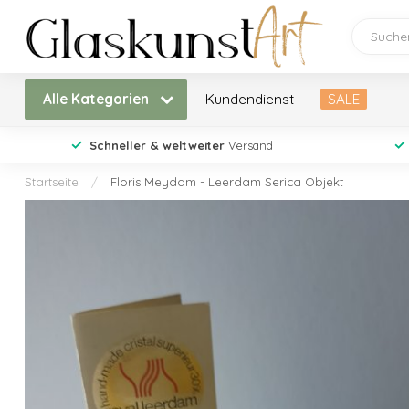
Alle Kategorien
Kundendienst
SALE
Schneller & weltweiter
Versand
Startseite
/
Floris Meydam - Leerdam Serica Objekt