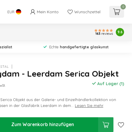
0
Mein Konto
Wunschzettel
EUR
9.6
163
reviews
zialist
Echte
handgefertigte glaskunst
STAL
ydam - Leerdam Serica Objekt
Auf Lager (1)
wSt.
erica Objekt aus der Galerie- und Einzelhändlerkollektion von
asen in der Glasfabrik Leerdam in dem...
Lesen Sie mehr
.
Zum Warenkorb hinzufügen