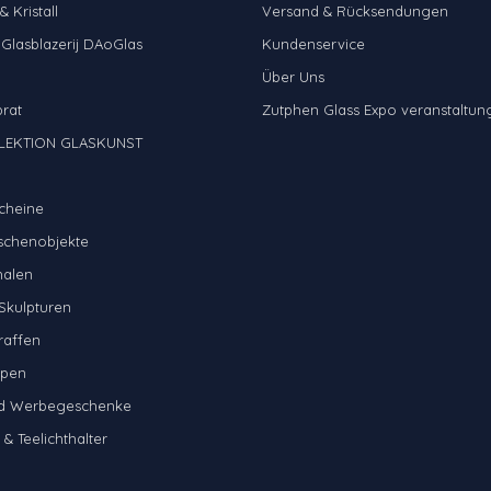
 Kristall
Versand & Rücksendungen
 Glasblazerij DAoGlas
Kundenservice
Über Uns
brat
Zutphen Glass Expo veranstaltun
LEKTION GLASKUNST
cheine
schenobjekte
halen
Skulpturen
raffen
mpen
nd Werbegeschenke
& Teelichthalter