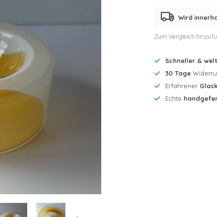
Wird innerha
Zum Vergleich hinzuf
Schneller & wel
30 Tage
Widerruf
Erfahrener
Glask
Echte
handgefer