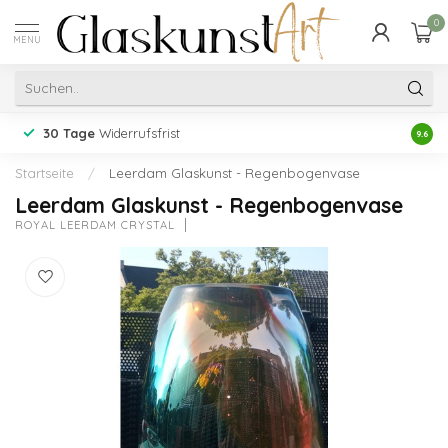
0
MENU
30 Tage
Widerrufsfrist
Erfah
9.6
Startseite
/
Leerdam Glaskunst - Regenbogenvase
Leerdam Glaskunst - Regenbogenvase
ROYAL LEERDAM CRYSTAL