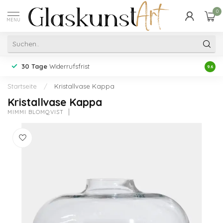
0
MENU
30 Tage
Widerrufsfrist
Erfah
9.6
Startseite
/
Kristallvase Kappa
Kristallvase Kappa
MIMMI BLOMQVIST