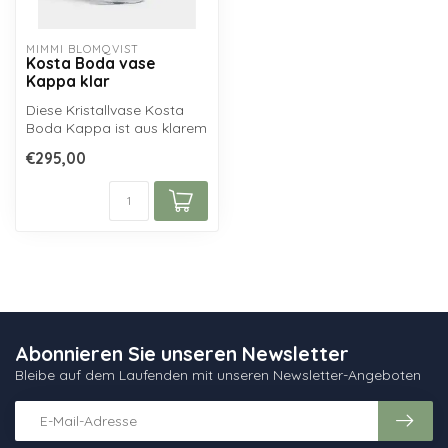
MIMMI BLOMQVIST
Kosta Boda vase
Kappa klar
Diese Kristallvase Kosta
Boda Kappa ist aus klarem
skandinavischem Kristall
€295,00
gefe...
Abonnieren Sie unseren Newsletter
Bleibe auf dem Laufenden mit unseren Newsletter-Angeboten