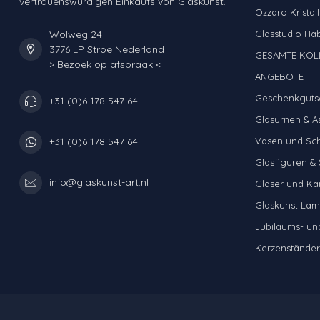
vertrauenswürdigen Einkaufs von Glaskunst.
Ozzaro Kristall
Wolweg 24
Glasstudio Ha
3776 LP Stroe Nederland
GESAMTE KOL
> Bezoek op afspraak <
ANGEBOTE
Geschenkguts
+31 (0)6 178 547 64
Glasurnen & A
Vasen und Sc
+31 (0)6 178 547 64
Glasfiguren & 
info@glaskunst-art.nl
Gläser und Ka
Glaskunst La
Jubiläums- u
Kerzenständer 