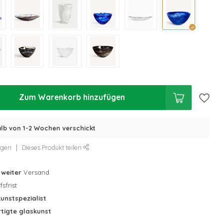
Zum Warenkorb hinzufügen
alb von 1-2 Wochen verschickt
ügen
Dieses Produkt teilen
tweiter
Versand
sfrist
unstspezialist
tigte glaskunst