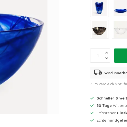
Wird innerh
Zum Vergleich hinzuf
Schneller & wel
30 Tage
Widerruf
Erfahrener
Glask
Echte
handgefer