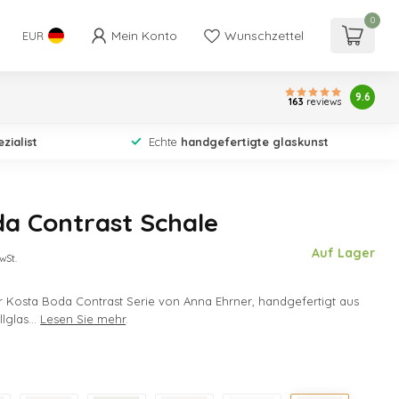
0
Mein Konto
Wunschzettel
EUR
9.6
163
reviews
zialist
Echte
handgefertigte glaskunst
a Contrast Schale
Auf Lager
wSt.
r Kosta Boda Contrast Serie von Anna Ehrner, handgefertigt aus
lglas...
Lesen Sie mehr
.