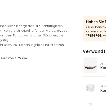
Haben Sie 
ner Technik hergestellt, die Zentrifugieren
Oder benötig
en Königreich Kristall erfunden wurde, erzeugt
an unseren 
 mit dem Farbpulver und den Stäbchen, die
17854764
. W
artig.
hr stilvolles Erscheinungsbild und ist sowohl
Verwandte
esser von ± 35 cm.
ANN
Ko
ANN
Kos