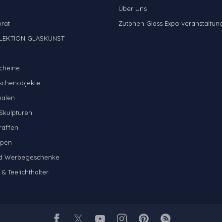
Über Uns
brat
Zutphen Glass Expo veranstaltun
LEKTION GLASKUNST
cheine
schenobjekte
halen
Skulpturen
raffen
mpen
nd Werbegeschenke
& Teelichthalter