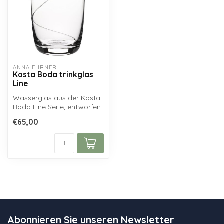
ANNA EHRNER
Kosta Boda trinkglas
Line
Wasserglas aus der Kosta
Boda Line Serie, entworfen
von Anna Ehrner. Inhalt:
€65,00
31c...
Abonnieren Sie unseren Newsletter