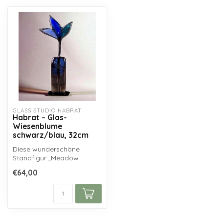
GLASS STUDIO HABRAT
Habrat – Glas-
Wiesenblume
schwarz/blau, 32cm
Diese wunderschöne
Standfigur „Meadow
Flower“ von Glasstudio
€64,00
Habrat wurde vom po...