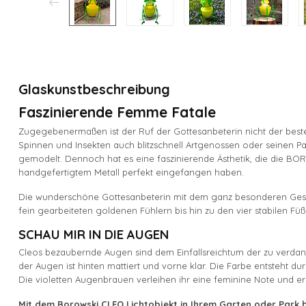
Glaskunstbeschreibung
Faszinierende Femme Fatale
Zugegebenermaßen ist der Ruf der Gottesanbeterin nicht der beste.
Spinnen und Insekten auch blitzschnell Artgenossen oder seinen Par
gemodelt. Dennoch hat es eine faszinierende Ästhetik, die die 
handgefertigtem Metall perfekt eingefangen haben.
Die wunderschöne Gottesanbeterin mit dem ganz besonderen Gesich
fein gearbeiteten goldenen Fühlern bis hin zu den vier stabilen Füße
SCHAU MIR IN DIE AUGEN
Cleos bezaubernde Augen sind dem Einfallsreichtum der zu verdan
der Augen ist hinten mattiert und vorne klar. Die Farbe entsteht du
Die violetten Augenbrauen verleihen ihr eine feminine Note und er
Mit dem Borowski CLEO Lichtobjekt in Ihrem Garten oder Park bee