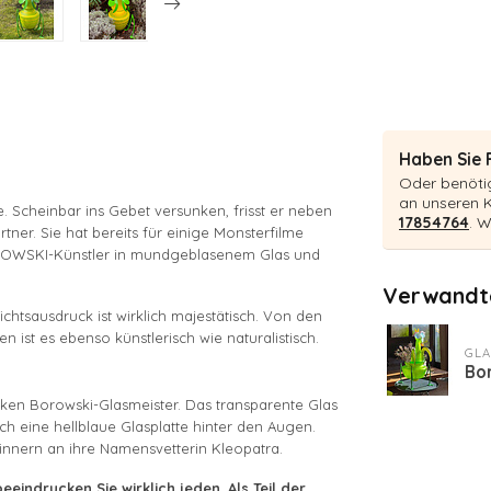
Haben Sie 
Oder benötig
an unseren 
 Scheinbar ins Gebet versunken, frisst er neben
17854764
. W
tner. Sie hat bereits für einige Monsterfilme
BOROWSKI-Künstler in mundgeblasenem Glas und
Verwandte
tsausdruck ist wirklich majestätisch. Von den
n ist es ebenso künstlerisch wie naturalistisch.
GLA
Bor
ken Borowski-Glasmeister. Das transparente Glas
rch eine hellblaue Glasplatte hinter den Augen.
innern an ihre Namensvetterin Kleopatra.
indrucken Sie wirklich jeden. Als Teil der