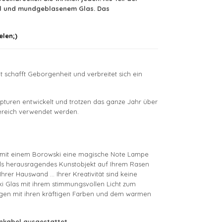
all und mundgeblasenem Glas. Das
elen;)
t schafft Geborgenheit und verbreitet sich ein
pturen entwickelt und trotzen das ganze Jahr über
ereich verwendet werden.
n mit einem Borowski eine magische Note Lampe
 als herausragendes Kunstobjekt auf Ihrem Rasen
rer Hauswand ... Ihrer Kreativität sind keine
 Glas mit ihrem stimmungsvollen Licht zum
orgen mit ihren kräftigen Farben und dem warmen
nkabel ausgestattet.