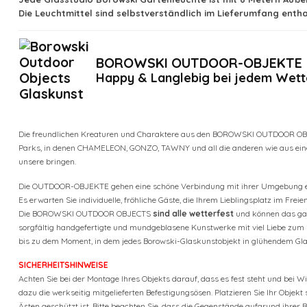
Die Leuchtmittel sind selbstverständlich im Lieferumfang entha
BOROWSKI OUTDOOR-OBJEKTE
Happy & Langlebig bei jedem Wett
Die freundlichen Kreaturen und Charaktere aus den BOROWSKI OUTDOOR OBJ
Parks, in denen CHAMELEON, GONZO, TAWNY und all die anderen wie aus einer
unsere bringen.
Die OUTDOOR-OBJEKTE gehen eine schöne Verbindung mit ihrer Umgebung ein
Es erwarten Sie individuelle, fröhliche Gäste, die Ihrem Lieblingsplatz im Fre
Die BOROWSKI OUTDOOR OBJECTS
sind alle wetterfest
und können das ganz
sorgfältig handgefertigte und mundgeblasene Kunstwerke mit viel Liebe zum 
bis zu dem Moment, in dem jedes Borowski-Glaskunstobjekt in glühendem Gl
SICHERHEITSHINWEISE
Achten Sie bei der Montage Ihres Objekts darauf, dass es fest steht und bei W
dazu die werkseitig mitgelieferten Befestigungsösen. Platzieren Sie Ihr Objek
Ästen geschützt ist. Bitte beachten Sie, dass die Gegenstände aufgrund ihrer B