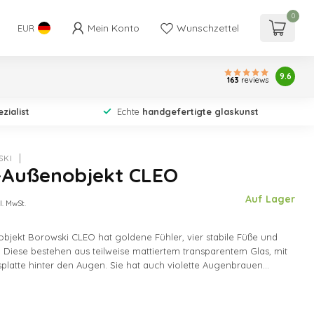
0
Mein Konto
Wunschzettel
EUR
9.6
163
reviews
zialist
Echte
handgefertigte glaskunst
SKI
-Außenobjekt CLEO
Auf Lager
l. MwSt.
objekt Borowski CLEO hat goldene Fühler, vier stabile Füße und
Diese bestehen aus teilweise mattiertem transparentem Glas, mit
splatte hinter den Augen. Sie hat auch violette Augenbrauen...