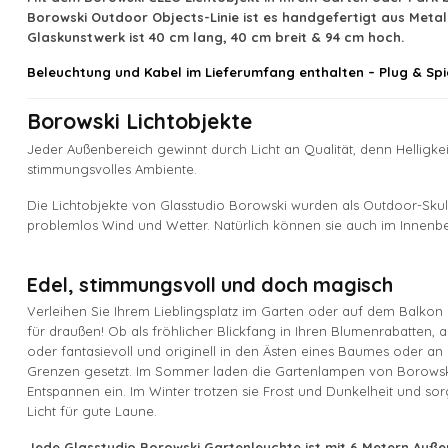
Borowski Outdoor Objects-Linie ist es handgefertigt aus Met
Glaskunstwerk ist 40 cm lang, 40 cm breit & 94 cm hoch.
Beleuchtung und Kabel im Lieferumfang enthalten – Plug & Spi
Borowski Lichtobjekte
Jeder Außenbereich gewinnt durch Licht an Qualität, denn Helligkei
stimmungsvolles Ambiente.
Die Lichtobjekte von Glasstudio Borowski wurden als Outdoor-Skul
problemlos Wind und Wetter. Natürlich können sie auch im Innenb
Edel, stimmungsvoll und doch magisch
Verleihen Sie Ihrem Lieblingsplatz im Garten oder auf dem Balko
für draußen! Ob als fröhlicher Blickfang in Ihren Blumenrabatten,
oder fantasievoll und originell in den Ästen eines Baumes oder an Ih
Grenzen gesetzt. Im Sommer laden die Gartenlampen von Borowski
Entspannen ein. Im Winter trotzen sie Frost und Dunkelheit und s
Licht für gute Laune.
Jede Glasstudio Borowski Gartenleuchte ist mit 6 Metern Auße