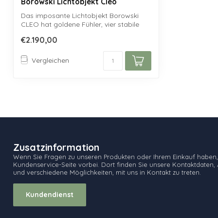
Borowski Lichtobjekt Cleo
Das imposante Lichtobjekt Borowski
CLEO hat goldene Fühler, vier stabile
Füße un...
€2.190,00
Vergleichen
Zusatzinformation
Wenn Sie Fragen zu unseren Produkten oder Ihrem Einkauf haben,
Kundenservice-Seite vorbei. Dort finden Sie unsere Kontaktdaten, 
und verschiedene Möglichkeiten, mit uns in Kontakt zu treten.
Kundendienst