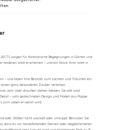
lten.
er
ECTS sorgen für fantastische Begegnungen in Gärten und
 anderen Welt erscheinen – und ein Stück ihrer Welt in
 – und laden ihre Besitzer zum Lächeln und Träumen ein.
ien einen ganz besonderen Zauber verleihen.
e Jahr über draußen stehen bleiben. Sie alle sind
Detail – vom gezeichneten Design und Modell aus Pappe
as zum Leben erweckt wird.
ind oder Stößen nicht wackelt oder umkippt. Benutzen Sie
t so, dass es vor herabfallenden Steinen oder abgebrochenen
eschaffenheit sehr schwer sind und abstehende Teile (z. B.