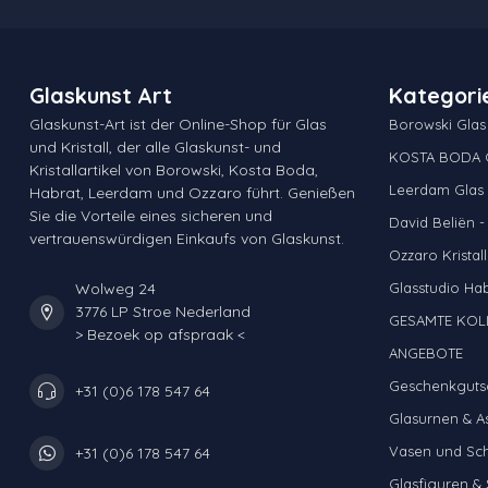
Glaskunst Art
Kategori
Glaskunst-Art ist der Online-Shop für Glas
Borowski Glas
und Kristall, der alle Glaskunst- und
KOSTA BODA G
Kristallartikel von Borowski, Kosta Boda,
Leerdam Glas &
Habrat, Leerdam und Ozzaro führt. Genießen
Sie die Vorteile eines sicheren und
David Beliën -
vertrauenswürdigen Einkaufs von Glaskunst.
Ozzaro Kristall
Wolweg 24
Glasstudio Ha
3776 LP Stroe Nederland
GESAMTE KOL
> Bezoek op afspraak <
ANGEBOTE
Geschenkguts
+31 (0)6 178 547 64
Glasurnen & A
Vasen und Sc
+31 (0)6 178 547 64
Glasfiguren & 