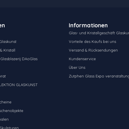
en
Informationen
Glas- und Kristallgeschäft Glaskun
laskunst
Vorteile des Kaufs bei uns
 Kristall
Versand & Rücksendungen
 Glasblazerij DAoGlas
Kundenservice
Über Uns
brat
Zutphen Glass Expo veranstaltun
LEKTION GLASKUNST
cheine
schenobjekte
halen
Skulpturen