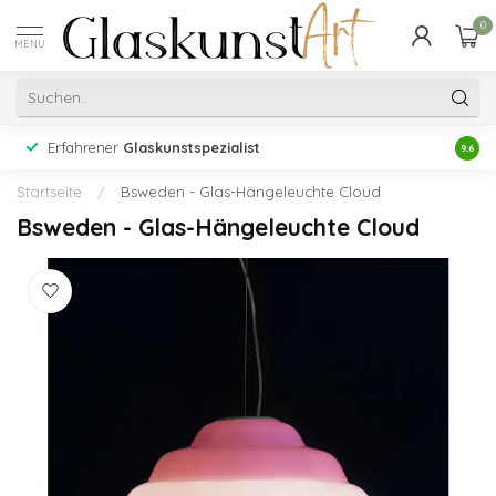
0
MENU
Erfahrener
Glaskunstspezialist
Echt
9.6
Startseite
/
Bsweden - Glas-Hängeleuchte Cloud
Bsweden - Glas-Hängeleuchte Cloud