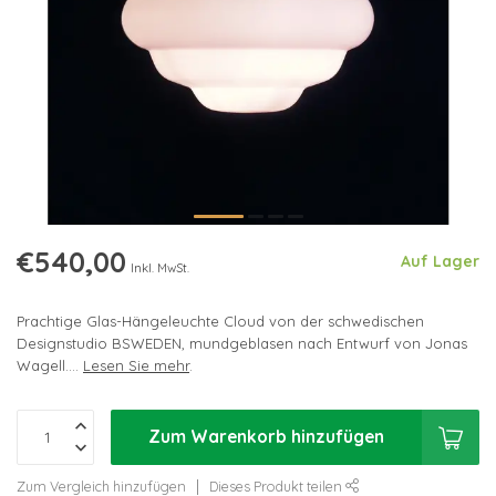
€540,00
Auf Lager
Inkl. MwSt.
Prachtige Glas-Hängeleuchte Cloud von der schwedischen
Designstudio BSWEDEN, mundgeblasen nach Entwurf von Jonas
Wagell....
Lesen Sie mehr
.
Zum Warenkorb hinzufügen
Zum Vergleich hinzufügen
Dieses Produkt teilen