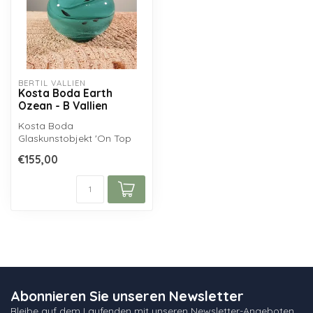
BERTIL VALLIEN
Kosta Boda Earth
Ozean - B Vallien
Kosta Boda
Glaskunstobjekt 'On Top
mini - Ocean' aus der
€155,00
Earth-Serie von Bertil ...
Abonnieren Sie unseren Newsletter
Bleibe auf dem Laufenden mit unseren Newsletter-Angeboten