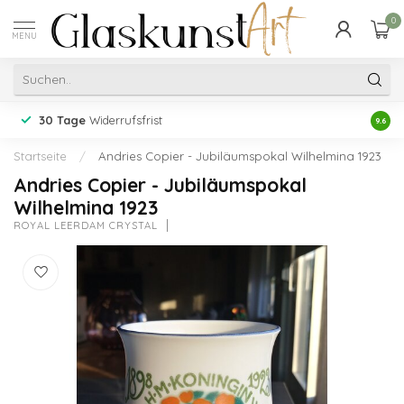
0
MENU
30 Tage
Widerrufsfrist
Erfah
9.6
Startseite
/
Andries Copier - Jubiläumspokal Wilhelmina 1923
Andries Copier - Jubiläumspokal
Wilhelmina 1923
ROYAL LEERDAM CRYSTAL