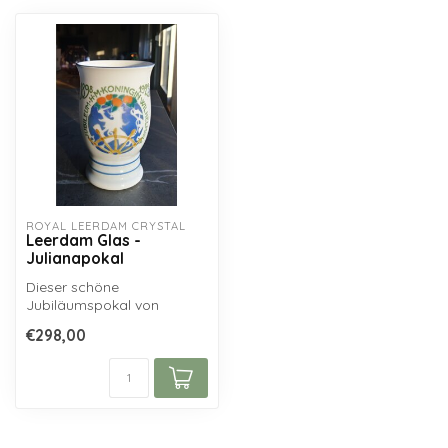
ROYAL LEERDAM CRYSTAL
Leerdam Glas -
Julianapokal
Dieser schöne
Jubiläumspokal von
Königin Wilhelmina stammt
€298,00
aus dem Jahr 1923 und...